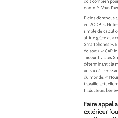
doit combien pourq
nommé. Vous l’avez
Pleins d’enthousi
en 2009. « Notre 
simple de calcul de
affiné grâce aux c
Smartphones ». En
de sortir. « CAP 
Tricount via les S
déterminant : la ma
un succès croissan
du monde. « Nous a
travaille actuelle
traducteurs bénév
Faire appel à
extérieur fou