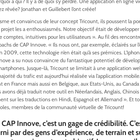
uoi à qui? Il y a de quoi s’y perdre. Une application en ligne vi
 rêvée? Jonathan et Guillebert l’ont créée!
asme et convaincus de leur concept Tricount, ils poussent la p
projet les a enthousiasmés. Notre objectif était de développer
 comptes, intuitives pour les utilisateurs ». Au fil des rencontres
oachs de CAP Innove. « Ils nous ont, par exemple, éclairés sur
 2009, cette technologie n’en était qu’à ses prémices. L’Iphone
Innove a su nous convaincre du fantastique potentiel de dével
martphones. Jusque-là, Tricount se limitait à une application w
jorité du trafic est aujourd’hui réalisée via l’application mobil
t en France mais aussi en Belgique, aux Etats-Unis, au Canada 
vons déjà traduit notre outil en Néerlandais, Anglais, Chinois
ment sur les traductions en Hindi, Espagnol et Allemand ». Et to
oles, membres de la communauté virtuelle de Tricount!
 CAP Innove, c’est un gage de crédibilité. C’e
rni par des gens d’expérience, de terrain et s