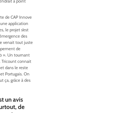
endrait à point
orte de CAP Innove
 une application
, le projet s’est
 l’émergence des
 venait tout juste
oppement de
eb ». Un tournant
e. Tricount connait
et dans le reste
 et Portugais. On
ut ça, grâce à des
st un avis
urtout, de