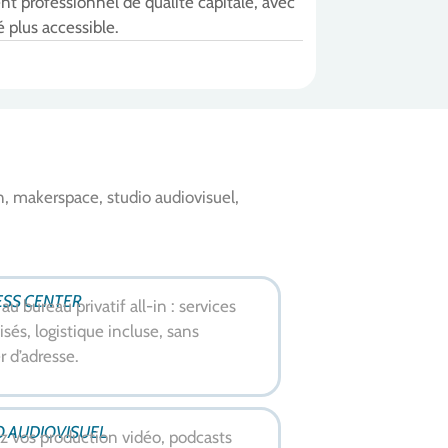
t professionnel de qualité capitale, avec
plus accessible.
, makerspace, studio audiovisuel,
ESS CENTER
au bureau privatif all-in : services
sés, logistique incluse, sans
 d’adresse.
O AUDIOVISUEL
z vos production vidéo, podcasts