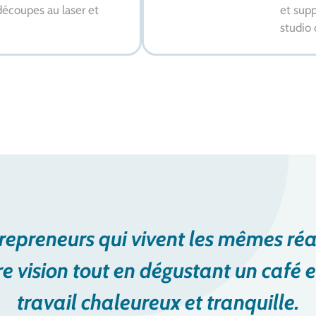
écoupes au laser et
et sup
studio 
20 EAT - ESPACE DE RESTAURATION
Petit-déjeuner, pause-café, lunch,… l’espace restaurati
coworking, favorise les échanges informels entre mem
idées.
repreneurs qui vivent les mêmes réa
re vision tout en dégustant un café e
travail chaleureux et tranquille.