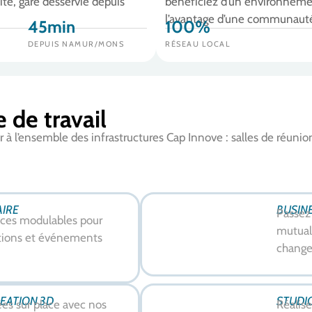
ite, gare desservie depuis
bénéficiez d’un environnemen
l’avantage d’une communauté 
45min
100%
DEPUIS NAMUR/MONS
RÉSEAU LOCAL
 de travail
l’ensemble des infrastructures Cap Innove : salles de réunion
AIRE
BUSIN
Passez 
aces modulables pour
mutuali
ations et événements
changer
EATION 3D
STUDI
ées sur place avec nos
Réalise