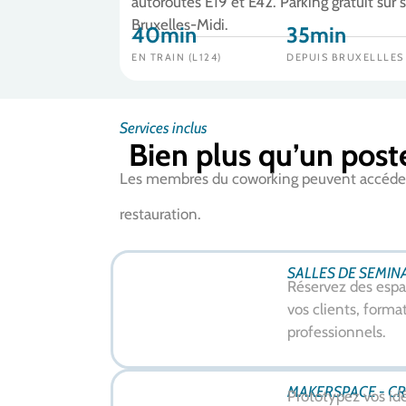
autoroutes E19 et E42. Parking gratuit sur s
Bruxelles-Midi.
40min
35min
EN TRAIN (L124)
DEPUIS BRUXELLLES
Services inclus
Bien plus qu’un poste
Les membres du coworking peuvent accéder à 
restauration.
SALLES DE SEMIN
Réservez des esp
vos clients, form
professionnels.
MAKERSPACE - CR
Prototypez vos id