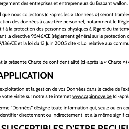
ergement des entreprises et entrepreneurs du Brabant wallon.
el que nous collectons (ci-après les « Données ») seront trai
otection des données à caractère personnel, notamment le Rè
tif à la protection des personnes physiques à l’égard du traite
eant la directive 95/46/CE (règlement général sur le protection
136/CE et la loi du 13 Juin 2005 dite « Loi relative aux commun
nt la présente Charte de confidentialité (ci-après la « Charte 
’APPLICATION
 l’exploitation et la gestion de vos Données dans le cadre de l’
votre visite sur notre site internet
www.capinnove.be
(ci-aprè
 terme “Données” désigne toute information qui, seule ou en c
identifier directement ou indirectement, et a la même signifi
 SUSCEPTIBLES D’ETRE RECUEI