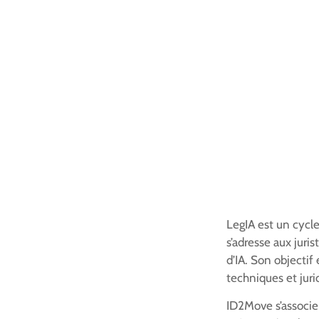
LegIA est un cycle 
s’adresse aux juri
d’IA. Son objectif
techniques et juri
ID2Move s’associe