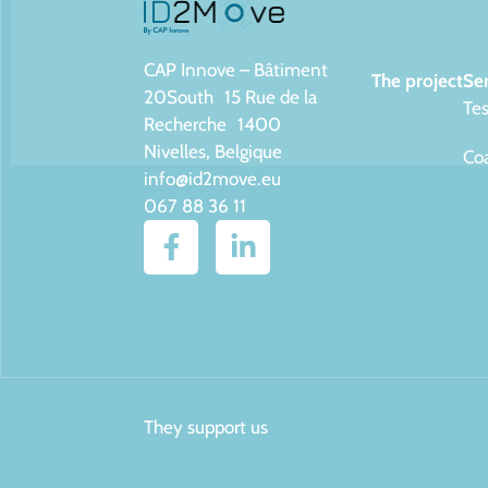
CAP Innove – Bâtiment
The project
Ser
20South 15 Rue de la
Tes
Recherche 1400
Nivelles, Belgique
Co
info@id2move.eu
067 88 36 11
They support us