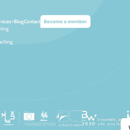
vices
Blog
Contact
Become a member
ting
aching