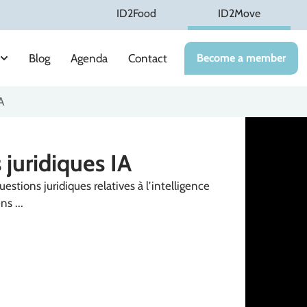
ID2Food
ID2Move
Blog
Agenda
Contact
Become a member
A
juridiques IA
estions juridiques relatives à l’intelligence
ns ...