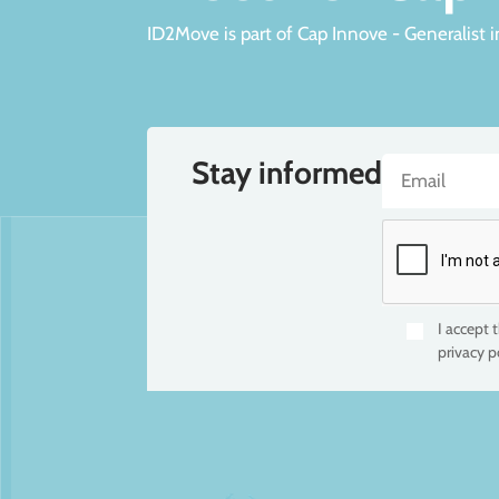
ID2Move is part of Cap Innove - Generalist 
Stay informed
I accept 
privacy p