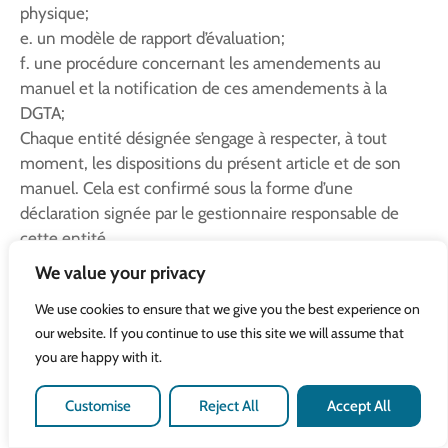
physique;
e. un modèle de rapport d’évaluation;
f. une procédure concernant les amendements au
manuel et la notification de ces amendements à la
DGTA;
Chaque entité désignée s’engage à respecter, à tout
moment, les dispositions du présent article et de son
manuel. Cela est confirmé sous la forme d’une
déclaration signée par le gestionnaire responsable de
cette entité.
§ 2. Chaque entité désignée produit un rapport
We value your privacy
d’évaluation après avoir effectué l’évaluation des
We use cookies to ensure that we give you the best experience on
compétences incluant au moins les éléments suivants :
our website. If you continue to use this site we will assume that
1° l’identité de l’élève-pilote à distance;
you are happy with it.
2° l’identité de la personne responsable de l’évaluation
des compétences de l’élève-pilote à distance;
Customise
Reject All
Accept All
3° l’identification de la formation pour laquelle
l’évaluation des compétences a été effectuée;